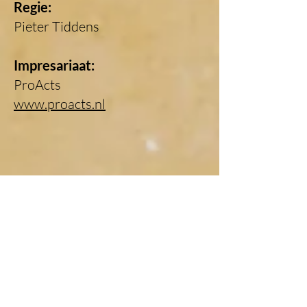
Regie:
Pieter Tiddens
Impresariaat:
ProActs
www.proacts.nl