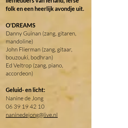
liefhebbers van Ierland, Ierse
folk en een heerlijk avondje uit.
O’DREAMS
Danny Guinan (zang, gitaren,
mandoline)
John Flierman (zang, gitaar,
bouzouki, bodhran)
Ed Veltrop (zang, piano,
accordeon)
Geluid- en licht:
Nanine de Jong
06 39 19 42 10
naninedejong@live.nl