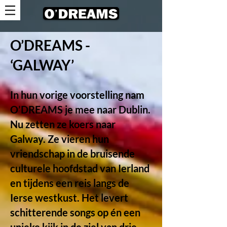
O’DREAMS -
‘GALWAY’
In hun vorige voorstelling nam
O’DREAMS je mee naar Dublin.
Nu zetten ze koers naar
Galway. Ze vieren hun
vriendschap in de bruisende
culturele hoofdstad van Ierland
en tijdens een reis langs de
Ierse westkust. Het levert
schitterende songs op én een